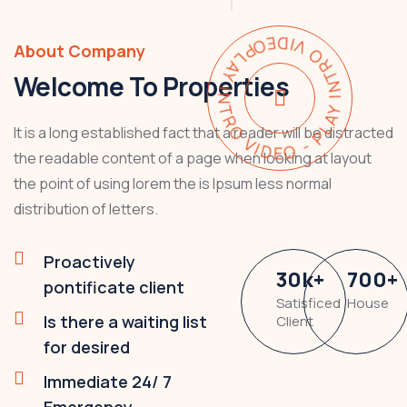
PLAY INTRO VIDEO - PLAY INTRO VIDEO -
About Company
Welcome To Properties
It is a long established fact that a reader will be distracted
the readable content of a page when looking at layout
the point of using lorem the is Ipsum less normal
distribution of letters.
Proactively
30
k
+
700
+
pontificate client
Satisficed
House
Is there a waiting list
Client
for desired
Immediate 24/ 7