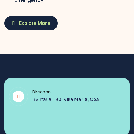
Emergency
Explore More
Direccion
𝖡𝗏 𝖨𝗍𝖺𝗅𝗂𝖺 𝟣𝟫𝟢, 𝖵𝗂𝗅𝗅𝖺 𝖬𝖺𝗋𝗂𝖺, Cba