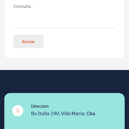
Enviar
Direccion
𝖡𝗏 𝖨𝗍𝖺𝗅𝗂𝖺 𝟣𝟫𝟢, 𝖵𝗂𝗅𝗅𝖺 𝖬𝖺𝗋𝗂𝖺, Cba