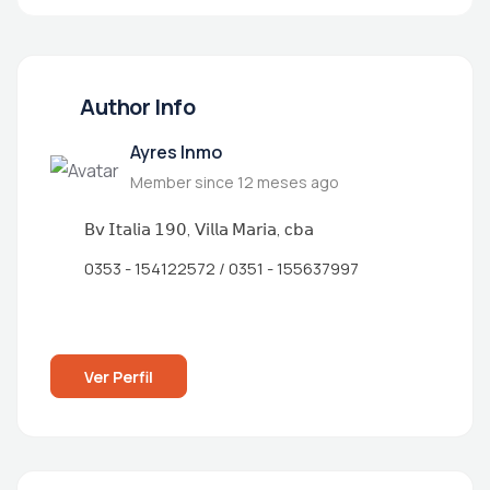
Author Info
Ayres Inmo
Member since 12 meses ago
𝖡𝗏 𝖨𝗍𝖺𝗅𝗂𝖺 𝟣𝟫𝟢, 𝖵𝗂𝗅𝗅𝖺 𝖬𝖺𝗋𝗂𝖺, ᴄ𝖻𝖺
0353 - 154122572 / 0351 - 155637997
Ver Perfil